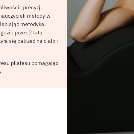
pliwości i precyzji.
 nauczycieli metody w
zgłębiając metodykę.
dzie przez 2 lata
ła się patrzeć na ciało i
resu pilatesu pomagając
y.