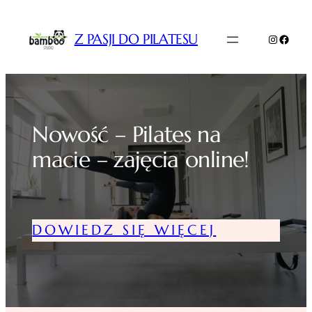
Przejdź
do
Z PASJI DO PILATESU
Instagr
Faceb
treści
Nowość – Pilates na
macie – zajęcia online!
DOWIEDZ SIĘ WIĘCEJ